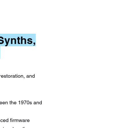
Synths,
s
restoration, and
tween the 1970s and
nced firmware