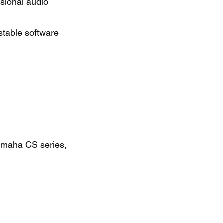
ssional audio
stable software
amaha CS series,