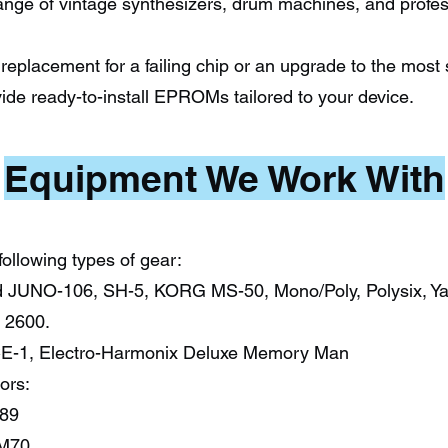
range of vintage synthesizers, drum machines, and profe
eplacement for a failing chip or an upgrade to the most 
vide ready-to-install EPROMs tailored to your device.
Equipment We Work With
following types of gear:
d JUNO-106, SH-5, KORG MS-50, Mono/Poly, Polysix, Y
 2600.
 CE-1, Electro-Harmonix Deluxe Memory Man
ors:
M89
CM70