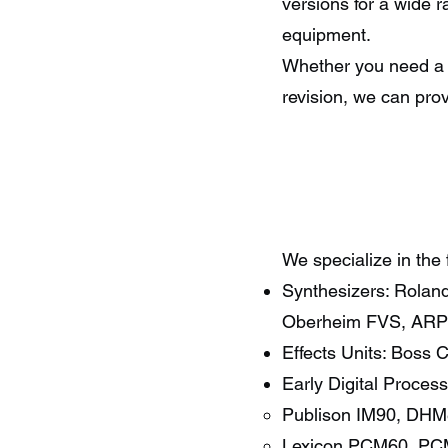
versions for a wide 
equipment.
Whether you need a r
revision, we can pro
We specialize in the 
Synthesizers: Rolan
Oberheim FVS, ARP
Effects Units: Boss
Early Digital Process
Publison IM90, DH
Lexicon PCM60, P