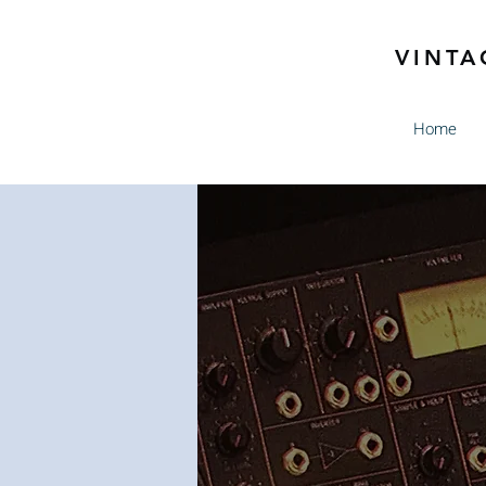
VINTA
Home